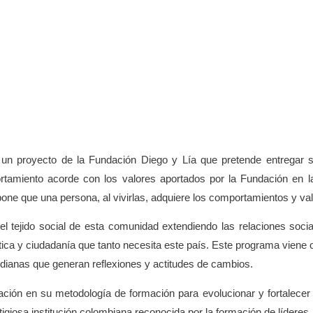
un proyecto de la Fundación Diego y Lía que pretende entregar
rtamiento acorde con los valores aportados por la Fundación en l
one que una persona, al vivirlas, adquiere los comportamientos y va
 el tejido social de esta comunidad extendiendo las relaciones so
 ética y ciudadanía que tanto necesita este país. Este programa vien
idianas que generan reflexiones y actitudes de cambios.
ción en su metodología de formación para evolucionar y fortalecer
tigiosa institución colombiana reconocida por la formación de lídere